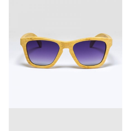
stone
zebra wood
custodie