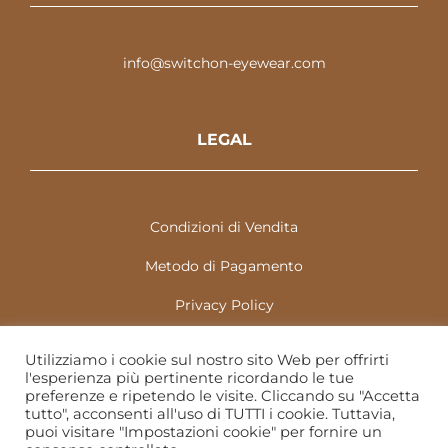
info@switchon-eyewear.com
LEGAL
Condizioni di Vendita
Metodo di Pagamento
Privacy Policy
Utilizziamo i cookie sul nostro sito Web per offrirti
Copyright 2022 | T-Vedo Optic Room | P.IVA
l'esperienza più pertinente ricordando le tue
preferenze e ripetendo le visite. Cliccando su "Accetta
05126370872 | C.F. CLVLCU84M02C351S
tutto", acconsenti all'uso di TUTTI i cookie. Tuttavia,
puoi visitare "Impostazioni cookie" per fornire un