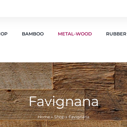
HOP
BAMBOO
METAL-WOOD
RUBBER
Favignana
Home
»
Shop
»
Favignana