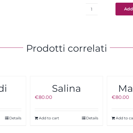
Add 
Favignana
quantity
Prodotti correlati
di
Salina
Ma
€
80.00
€
80.00
Details
Add to cart
Details
Add to ca